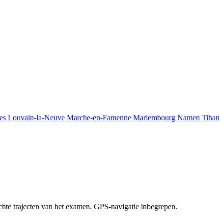
es
Louvain-la-Neuve
Marche-en-Famenne
Mariembourg
Namen
Tiha
chte trajecten van het examen. GPS-navigatie inbegrepen.