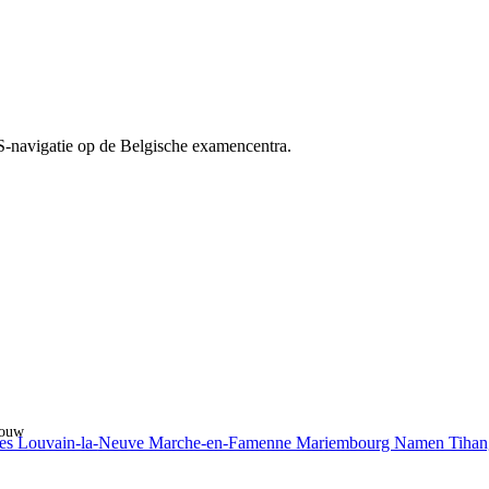
PS-navigatie op de Belgische examencentra.
jouw
es
Louvain-la-Neuve
Marche-en-Famenne
Mariembourg
Namen
Tiha