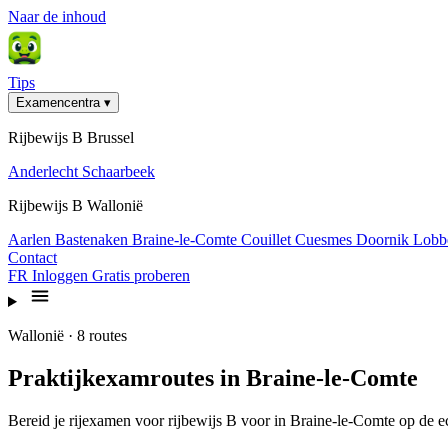
Naar de inhoud
Tips
Examencentra
▾
Rijbewijs B Brussel
Anderlecht
Schaarbeek
Rijbewijs B Wallonië
Aarlen
Bastenaken
Braine-le-Comte
Couillet
Cuesmes
Doornik
Lobb
Contact
FR
Inloggen
Gratis proberen
Wallonië · 8 routes
Praktijkexamroutes in Braine-le-Comte
Bereid je rijexamen voor rijbewijs B voor in Braine-le-Comte op de e