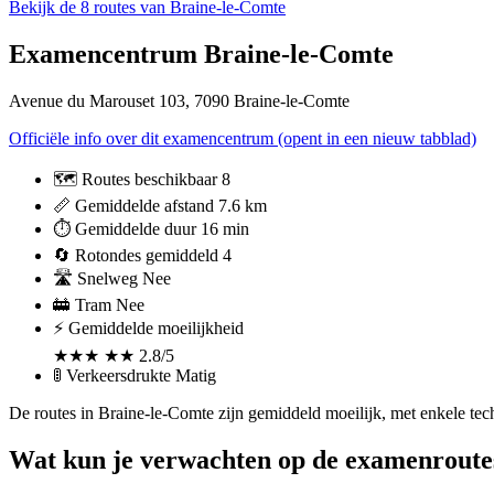
Bekijk de 8 routes van Braine-le-Comte
Examencentrum Braine-le-Comte
Avenue du Marouset 103, 7090 Braine-le-Comte
Officiële info over dit examencentrum
(opent in een nieuw tabblad)
🗺️
Routes beschikbaar
8
📏
Gemiddelde afstand
7.6 km
⏱️
Gemiddelde duur
16 min
🔄
Rotondes gemiddeld
4
🛣️
Snelweg
Nee
🚋
Tram
Nee
⚡
Gemiddelde moeilijkheid
★
★
★
★
★
2.8/5
🚦
Verkeersdrukte
Matig
De routes in Braine-le-Comte zijn gemiddeld moeilijk, met enkele te
Wat kun je verwachten op de examenroute