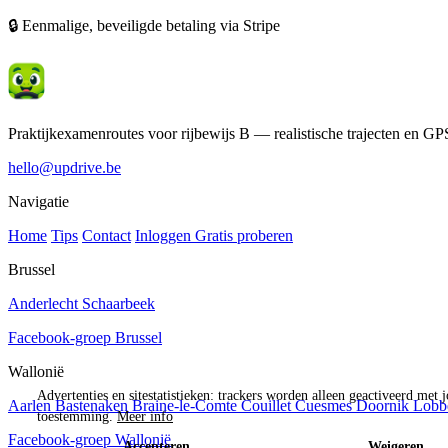
🔒 Eenmalige, beveiligde betaling via Stripe
Praktijkexamenroutes voor rijbewijs B — realistische trajecten en G
hello@updrive.be
Navigatie
Home
Tips
Contact
Inloggen
Gratis proberen
Brussel
Anderlecht
Schaarbeek
Facebook-groep Brussel
Wallonië
Advertenties en sitestatistieken: trackers worden alleen geactiveerd met 
Aarlen
Bastenaken
Braine-le-Comte
Couillet
Cuesmes
Doornik
Lobb
toestemming.
Meer info
Facebook-groep Wallonië
Accepteren
Weigeren