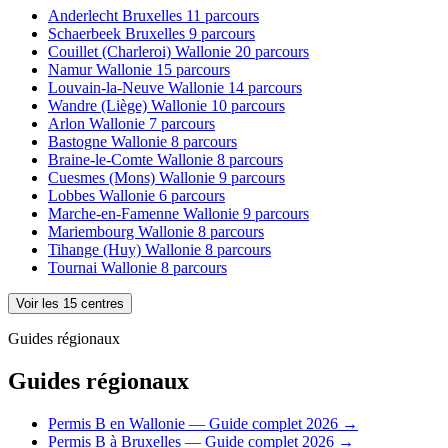
Anderlecht
Bruxelles
11 parcours
Schaerbeek
Bruxelles
9 parcours
Couillet (Charleroi)
Wallonie
20 parcours
Namur
Wallonie
15 parcours
Louvain-la-Neuve
Wallonie
14 parcours
Wandre (Liège)
Wallonie
10 parcours
Arlon
Wallonie
7 parcours
Bastogne
Wallonie
8 parcours
Braine-le-Comte
Wallonie
8 parcours
Cuesmes (Mons)
Wallonie
9 parcours
Lobbes
Wallonie
6 parcours
Marche-en-Famenne
Wallonie
9 parcours
Mariembourg
Wallonie
8 parcours
Tihange (Huy)
Wallonie
8 parcours
Tournai
Wallonie
8 parcours
Voir les 15 centres
Guides régionaux
Guides régionaux
Permis B en Wallonie — Guide complet 2026
→
Permis B à Bruxelles — Guide complet 2026
→