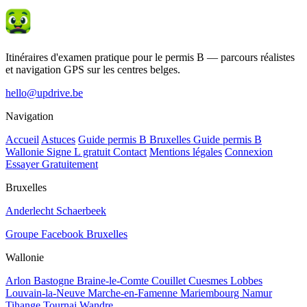
Itinéraires d'examen pratique pour le permis B — parcours réalistes
et navigation GPS sur les centres belges.
hello@updrive.be
Navigation
Accueil
Astuces
Guide permis B Bruxelles
Guide permis B
Wallonie
Signe L gratuit
Contact
Mentions légales
Connexion
Essayer Gratuitement
Bruxelles
Anderlecht
Schaerbeek
Groupe Facebook Bruxelles
Wallonie
Arlon
Bastogne
Braine-le-Comte
Couillet
Cuesmes
Lobbes
Louvain-la-Neuve
Marche-en-Famenne
Mariembourg
Namur
Tihange
Tournai
Wandre