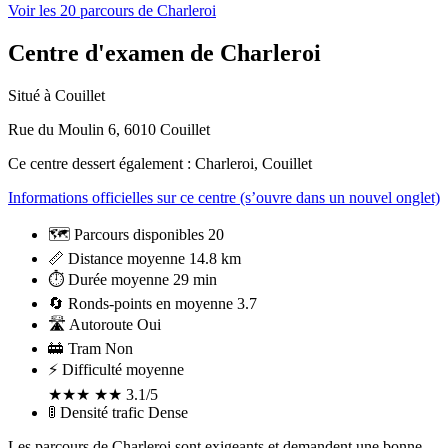
Voir les 20 parcours de Charleroi
Centre d'examen de Charleroi
Situé à Couillet
Rue du Moulin 6, 6010 Couillet
Ce centre dessert également : Charleroi, Couillet
Informations officielles sur ce centre
(s’ouvre dans un nouvel onglet)
🗺️
Parcours disponibles
20
📏
Distance moyenne
14.8 km
⏱️
Durée moyenne
29 min
🔄
Ronds-points en moyenne
3.7
🛣️
Autoroute
Oui
🚋
Tram
Non
⚡
Difficulté moyenne
★
★
★
★
★
3.1/5
🚦
Densité trafic
Dense
Les parcours de Charleroi sont exigeants et demandent une bonne